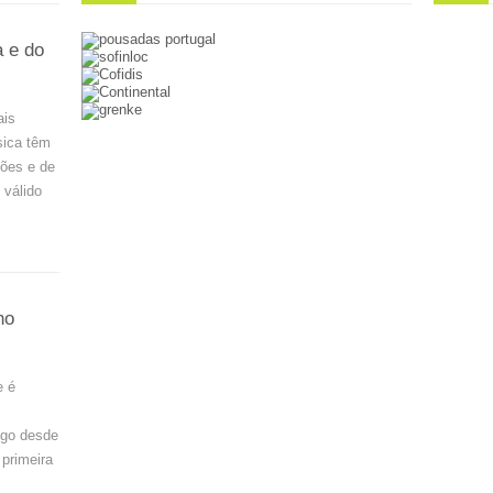
a e do
ais
sica têm
ções e de
 válido
no
e é
logo desde
 primeira